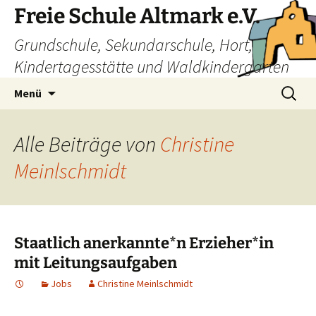
Freie Schule Altmark e.V.
Grundschule, Sekundarschule, Hort,
Kindertagesstätte und Waldkindergarten
Zum
Suchen
Menü
Inhalt
nach:
springen
Alle Beiträge von
Christine
Meinlschmidt
Staatlich anerkannte*n Erzieher*in
mit Leitungsaufgaben
Jobs
Christine Meinlschmidt